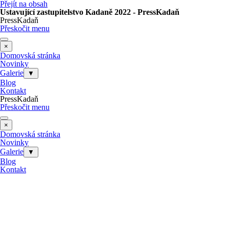
Přejít na obsah
Ustavující zastupitelstvo Kadaně 2022 - PressKadaň
PressKadaň
Přeskočit menu
×
Domovská stránka
Novinky
Galerie
▼
Blog
Kontakt
PressKadaň
Přeskočit menu
×
Domovská stránka
Novinky
Galerie
▼
Blog
Kontakt