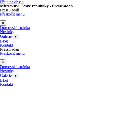
Přejít na obsah
Mistrovství České republiky - PressKadaň
PressKadaň
Přeskočit menu
×
Domovská stránka
Novinky
Galerie
▼
Blog
Kontakt
PressKadaň
Přeskočit menu
×
Domovská stránka
Novinky
Galerie
▼
Blog
Kontakt