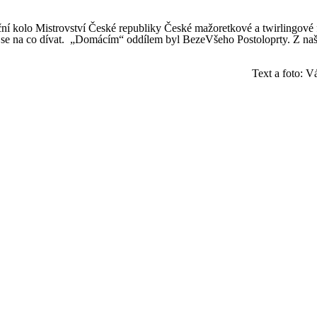
ční kolo Mistrovství České republiky České mažoretkové a twirlingové 
o se na co dívat. „Domácím“ oddílem byl BezeVšeho Postoloprty. Z naše
: Václav Vla