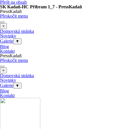
Přejít na obsah
SK Kadaň-HC Příbram 1_7 - PressKadaň
PressKadaň
Přeskočit menu
×
Domovská stránka
Novinky
Galerie
▼
Blog
Kontakt
PressKadaň
Přeskočit menu
×
Domovská stránka
Novinky
Galerie
▼
Blog
Kontakt