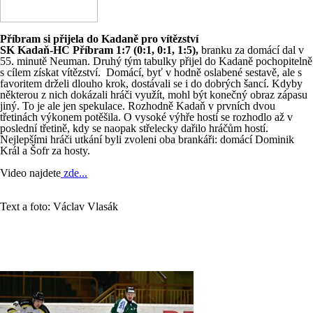
Příbram si přijela do Kadaně pro vítězství
SK Kadaň-HC Příbram 1:7 (0:1, 0:1, 1:5),
branku za domácí dal v
55. minutě Neuman. Druhý tým tabulky přijel do Kadaně pochopitelně
s cílem získat vítězství. Domácí, byť v hodně oslabené sestavě, ale s
favoritem drželi dlouho krok, dostávali se i do dobrých šancí. Kdyby
některou z nich dokázali hráči využít, mohl být konečný obraz zápasu
jiný. To je ale jen spekulace. Rozhodně Kadaň v prvních dvou
třetinách výkonem potěšila. O vysoké výhře hostí se rozhodlo až v
poslední třetině, kdy se naopak střelecky dařilo hráčům hostí.
Nejlepšími hráči utkání byli zvoleni oba brankáři: domácí Dominik
Král a Šofr za hosty.
Video najdete
zde...
Text a foto: Václav Vlasák