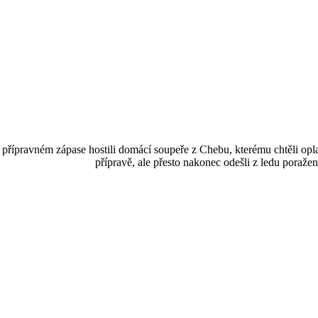
přípravném zápase hostili domácí soupeře z Chebu, kterému chtěli oplat
přípravě, ale přesto nakonec odešli z ledu poraže