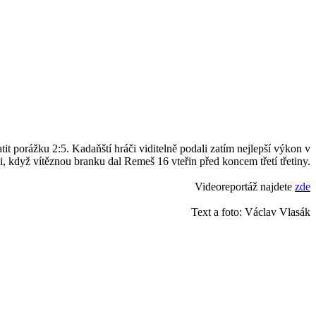
it porážku 2:5. Kadaňští hráči viditelně podali zatím nejlepší výkon v
ni, když vítěznou branku dal Remeš 16 vteřin před koncem třetí třetiny.
Videoreportáž najdete
zde
Text a foto: Václav Vlasák